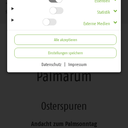
Essentiell
EVLKS - interessiert
Feiern
Kirchenjahr
Osterspuren
Palmarum
Statistik
Externe Medien
Alle akzeptieren
Einstellungen speichern
Osterspuren
Datenschutz
|
Impressum
Palmarum
Osterspuren
Andacht zum Palmsonntag