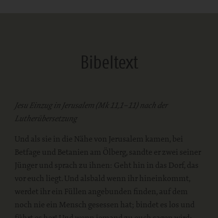
Bibeltext
Jesu Einzug in Jerusalem (Mk 11,1–11) nach der
Lutherübersetzung
Und als sie in die Nähe von Jerusalem kamen, bei
Betfage und Betanien am Ölberg, sandte er zwei seiner
Jünger und sprach zu ihnen: Geht hin in das Dorf, das
vor euch liegt. Und alsbald wenn ihr hineinkommt,
werdet ihr ein Füllen angebunden finden, auf dem
noch nie ein Mensch gesessen hat; bindet es los und
führt es her! Und wenn jemand zu euch sagen wird: