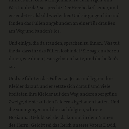
Was tut ihr da?, so sprecht: Der Herr bedarf seiner, und
er sendet es alsbald wieder her. Und sie gingen hin und
fanden das Füllen angebunden an einer Tür draußen
am Weg und banden's los.
Und einige, die da standen, sprachen zu ihnen: Was tut
ihr da, dass ihr das Füllen losbindet? Sie sagten aber zu
ihnen, wie ihnen Jesus geboten hatte, und die ließen‘s
zu.
Und sie führten das Füllen zu Jesus und legten ihre
Kleider darauf, und er setzte sich darauf. Und viele
breiteten ihre Kleider auf den Weg, andere aber grüne
Zweige, die sie auf den Feldern abgehauen hatten. Und
die vorangingen und die nachfolgten, schrien:
Hosianna! Gelobt sei, der da kommt in dem Namen
des Herrn! Gelobt sei das Reich unseres Vaters David,