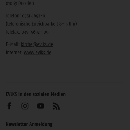
01069 Dresden
Telefon: 0351 4692-0
(telefonische Erreichbarkeit 8-15 Uhr)
Telefax: 0351 4692-109
E-Mail:
kirche@evlks.de
Internet:
www.evlks.de
EVLKS in den sozialen Medien
Besuchen
Besuchen
Besuchen
Abonnieren
Sie
Sie
Sie
Sie
Newsletter Anmeldung
uns
uns
uns
unseren