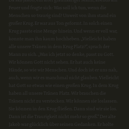
Feuer und fragte sich: Was soll ich tun, wenn die
Menschen so traurig sind? Unweit von ihm stand ein
großer Krug. Er war aus Ton geformt. In solch einen
Krug passte eine Menge hinein. Und wenn er voll war,
konnte man ihn kaum hochheben. „Vielleicht haben
alle unsere Tränen in dem Krug Platz?“, sprach der
Mann zu sich. „Was ich jetzt so denke, passt zu Gott.
Wir können Gott nicht sehen. Er hat auch keine
Hände, so wie wir Menschen. Und doch ist er uns nah,
auch, wenn wir es manchmal nicht glauben. Vielleicht
hat Gott so etwas wie einen großen Krug. In dem Krug
haben all unsere Tränen Platz. Wir brauchen die
Tränen nicht zu verstecken. Wir können sie loslassen.
Sie können in den Krug fließen. Dann sind wir sie los.
Dann ist die Traurigkeit nicht mehr so groß.“ Der alte
Jakob war glücklich über seinen Gedanken. Er holte