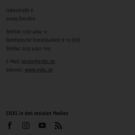
Lukasstraße 6
01069 Dresden
Telefon: 0351 4692-0
(telefonische Erreichbarkeit 8-15 Uhr)
Telefax: 0351 4692-109
E-Mail:
kirche@evlks.de
Internet:
www.evlks.de
EVLKS in den sozialen Medien
Besuchen
Besuchen
Besuchen
Abonnieren