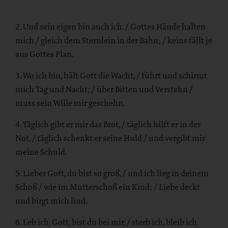
2. Und sein eigen bin auch ich. / Gottes Hände halten
mich / gleich dem Sternlein in der Bahn; / keins fällt je
aus Gottes Plan.
3. Wo ich bin, hält Gott die Wacht, / führt und schirmt
mich Tag und Nacht; / über Bitten und Verstehn /
muss sein Wille mir geschehn.
4. Täglich gibt er mir das Brot, / täglich hilft er in der
Not, / täglich schenkt er seine Huld / und vergibt mir
meine Schuld.
5. Lieber Gott, du bist so groß, / und ich lieg in deinem
Schoß / wie im Mutterschoß ein Kind; / Liebe deckt
und birgt mich lind.
6. Leb ich, Gott, bist du bei mir, / sterb ich, bleib ich