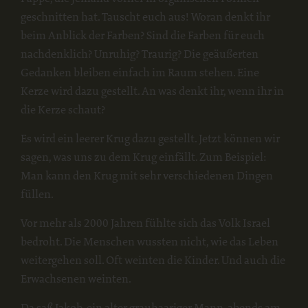
geschnitten hat. Tauscht euch aus! Woran denkt ihr
beim Anblick der Farben? Sind die Farben für euch
nachdenklich? Unruhig? Traurig? Die geäußerten
Gedanken bleiben einfach im Raum stehen. Eine
Kerze wird dazu gestellt. An was denkt ihr, wenn ihr in
die Kerze schaut?
Es wird ein leerer Krug dazu gestellt. Jetzt können wir
sagen, was uns zu dem Krug einfällt. Zum Beispiel:
Man kann den Krug mit sehr verschiedenen Dingen
füllen.
Vor mehr als 2000 Jahren fühlte sich das Volk Israel
bedroht. Die Menschen wussten nicht, wie das Leben
weitergehen soll. Oft weinten die Kinder. Und auch die
Erwachsenen weinten.
Da saß Jakob, ein alter grauhaariger Mann, abends am