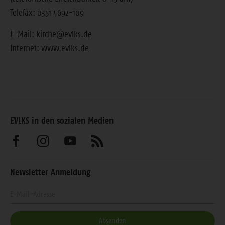
Telefax: 0351 4692-109
E-Mail:
kirche@evlks.de
Internet:
www.evlks.de
EVLKS in den sozialen Medien
Besuchen
Besuchen
Besuchen
Abonnieren
Sie
Sie
Sie
Sie
Newsletter Anmeldung
uns
uns
uns
unseren
Geben
auf
auf
auf
Feed
Sie
Facebook
Instagram
Youtube
Ihre
Absenden