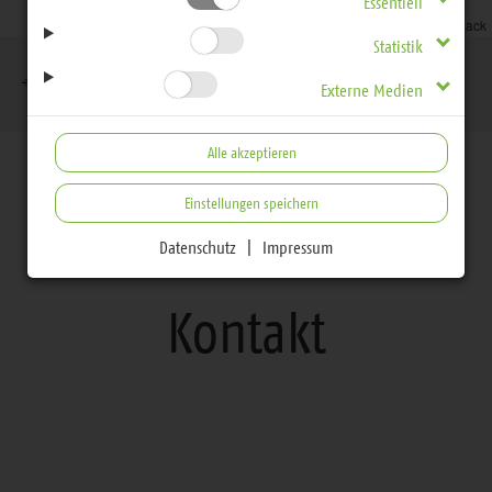
Essentiell
Leaflet
|
Terms & Feedback
Brotkrumennavigation
Statistik
EVLKS - interessiert
Kontakt
Externe Medien
Alle akzeptieren
Einstellungen speichern
Datenschutz
|
Impressum
Servicebereich
Kontakt