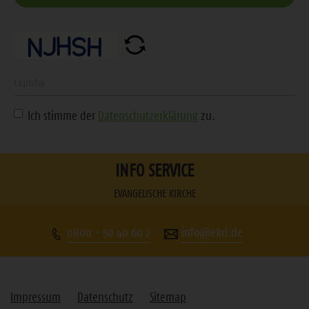
E-
Mail-
Adresse
ein
Geben
Sie
Ich stimme der
Datenschutzerklärung
zu.
die
angezeigte
Zeichenfolge
INFO SERVICE
ein
EVANGELISCHE KIRCHE
0800 - 50 40 60 2
info@ekd.de
Impressum
Datenschutz
Sitemap