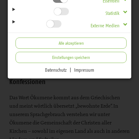
Ökumene und
Essentiell
Statistik
Religionen
Externe Medien
Alle akzeptieren
Einstellungen speichern
Bereich
Datenschutz
|
Impressum
Dialog zwischen den christlichen
Konfessionen
Das Wort Ökumene kommt aus dem Griechischen
und meint wörtlich übersetzt „bewohnte Erde“. In
unserem Sprachgebrauch verstehen wir unter
Ökumene die Gemeinschaft der Christen aller
Kirchen – sowohl im eigenen Land als auch in anderen