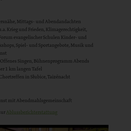
iersnähe, Mittags- und Abendandachten
a. Krieg und Frieden, Klimagerechtigkeit,
 Forum evangelischer Schulen Kinder- und
hops, Spiel- und Sportangebote, Musik und
enst
, Offenes Singen, Bühnenprogramm Abends
er 1 km langen Tafel
hortreffen in Słubice, Taizénacht
ienst mit Abendmahlsgemeinschaft
zur
Ablussberichterstattung