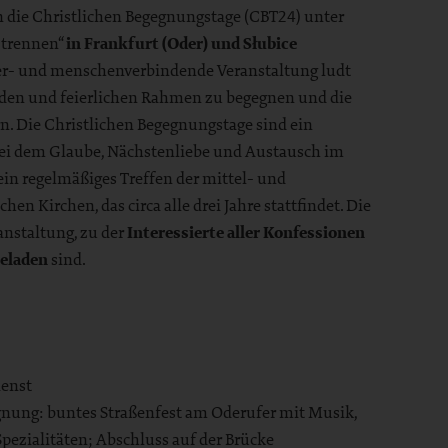
en die Christlichen Begegnungstage (CBT24) unter
 trennen“
in Frankfurt (Oder) und Słubice
nder- und menschenverbindende Veranstaltung ludt
enden und feierlichen Rahmen zu begegnen und die
rn. Die Christlichen Begegnungstage sind ein
 bei dem Glaube, Nächstenliebe und Austausch im
ein regelmäßiges Treffen der mittel- und
en Kirchen, das circa alle drei Jahre stattfindet. Die
anstaltung, zu der
Interessierte aller Konfessionen
eladen
sind.
ienst
gnung: buntes Straßenfest am Oderufer mit Musik,
pezialitäten; Abschluss auf der Brücke