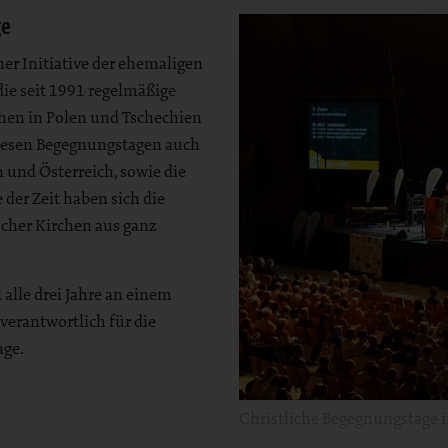
ge
er Initiative der ehemaligen
die seit 1991 regelmäßige
en in Polen und Tschechien
 diesen Begegnungstagen auch
n und Österreich, sowie die
 der Zeit haben sich die
cher Kirchen aus ganz
 alle drei Jahre an einem
 verantwortlich für die
age.
Christliche Begegnungstage i