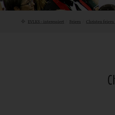
Brotkrumennavigation
EVLKS - interessiert
Feiern
Christen feier
C