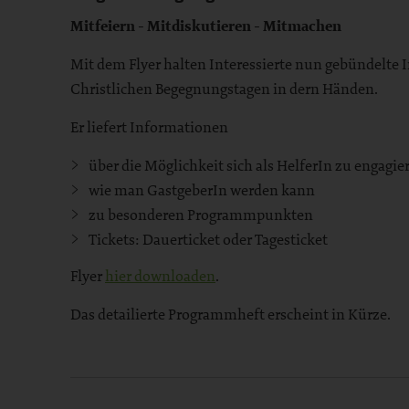
Mitfeiern - Mitdiskutieren - Mitmachen
Mit dem Flyer halten Interessierte nun gebündelte
Christlichen Begegnungstagen in dern Händen.
Er liefert Informationen
über die Möglichkeit sich als HelferIn zu engagie
wie man GastgeberIn werden kann
zu besonderen Programmpunkten
Tickets: Dauerticket oder Tagesticket
Flyer
hier downloaden
.
Das detailierte Programmheft erscheint in Kürze.