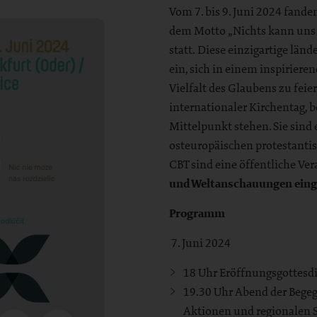
Vom 7. bis 9. Juni 2024 fand
dem Motto „Nichts kann uns
statt. Diese einzigartige lä
ein, sich in einem inspirier
Vielfalt des Glaubens zu feie
internationaler Kirchentag,
Mittelpunkt stehen. Sie sind 
osteuropäischen protestantisch
CBT sind eine öffentliche Ver
und Weltanschauungen eing
Programm
7. Juni 2024
18 Uhr Eröffnungsgottesd
19.30 Uhr Abend der Bege
Aktionen und regionalen S