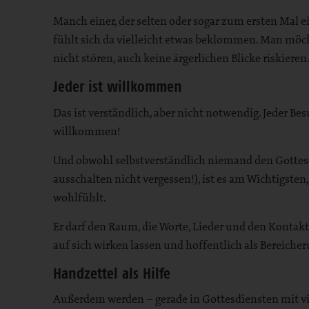
Manch einer, der selten oder sogar zum ersten Mal e
fühlt sich da vielleicht etwas beklommen. Man möch
nicht stören, auch keine ärgerlichen Blicke riskieren
Jeder ist willkommen
Das ist verständlich, aber nicht notwendig. Jeder Be
willkommen!
Und obwohl selbstverständlich niemand den Gottesd
ausschalten nicht vergessen!), ist es am Wichtigsten,
wohlfühlt.
Er darf den Raum, die Worte, Lieder und den Konta
auf sich wirken lassen und hoffentlich als Bereiche
Handzettel als Hilfe
Außerdem werden – gerade in Gottesdiensten mit vie