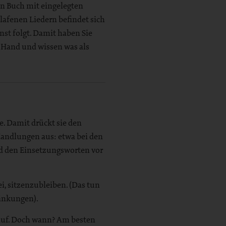
in Buch mit eingelegten
lafenen Liedern befindet sich
st folgt. Damit haben Sie
 Hand und wissen was als
. Damit drückt sie den
Handlungen aus: etwa bei den
 den Einsetzungsworten vor
ei, sitzenzubleiben. (Das tun
ränkungen).
 auf. Doch wann? Am besten