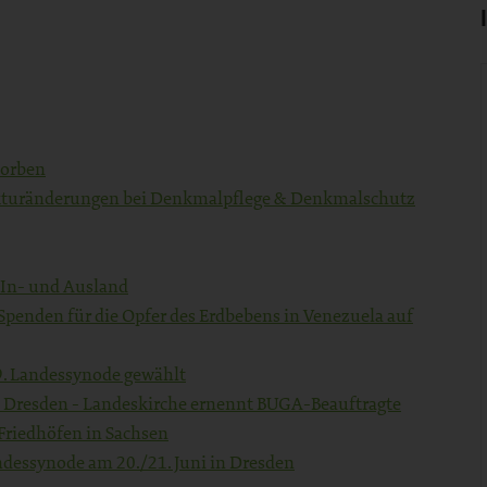
torben
rukturänderungen bei Denkmalpflege & Denkmalschutz
 In- und Ausland
Spenden für die Opfer des Erdbebens in Venezuela auf
29. Landessynode gewählt
in Dresden - Landeskirche ernennt BUGA-Beauftragte
 Friedhöfen in Sachsen
ndessynode am 20./21. Juni in Dresden