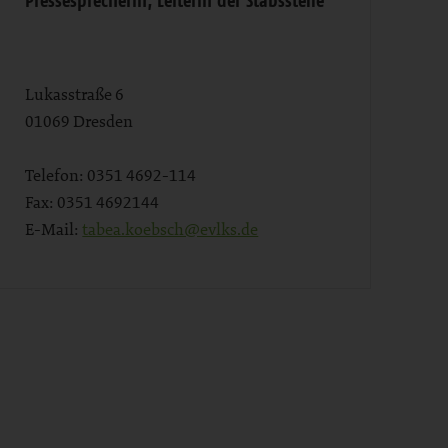
Lukasstraße 6
01069
Dresden
Telefon:
0351 4692-114
Fax:
0351 4692144
E-Mail:
tabea.koebsch@evlks.de