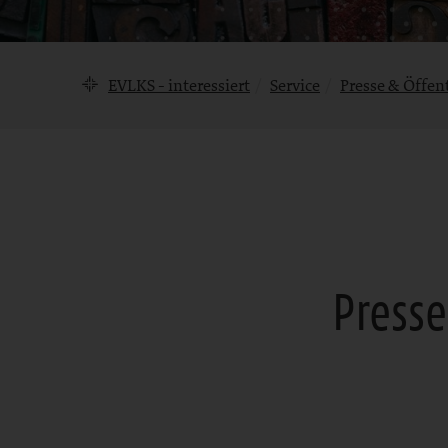
Brotkrumennavigation
EVLKS - interessiert
Service
Presse & Öffent
Press