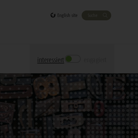
English site
Suche
interessiert
engagiert