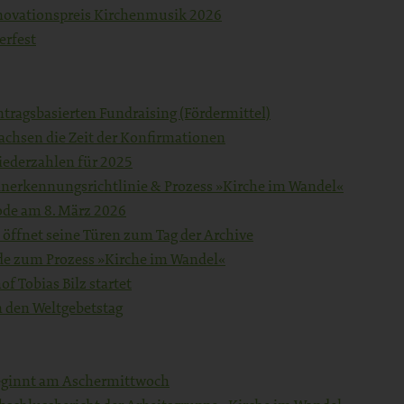
nnovationspreis Kirchenmusik 2026
erfest
ragsbasierten Fundraising (Fördermittel)
chsen die Zeit der Konfirmationen
iederzahlen für 2025
Anerkennungsrichtlinie & Prozess »Kirche im Wandel«
ode am 8. März 2026
 öffnet seine Türen zum Tag der Archive
de zum Prozess »Kirche im Wandel«
f Tobias Bilz startet
 den Weltgebetstag
beginnt am Aschermittwoch