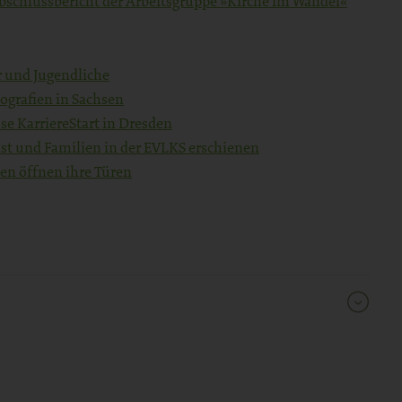
Abschlussbericht der Arbeitsgruppe »Kirche im Wandel«
r und Jugendliche
ografien in Sachsen
se KarriereStart in Dresden
st und Familien in der EVLKS erschienen
en öffnen ihre Türen