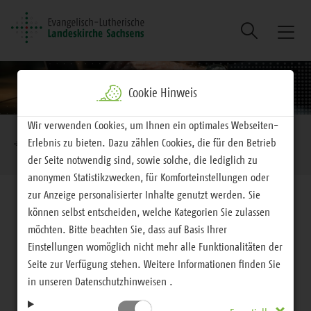
Suche
Naviga
ein/au
Cookie Hinweis
Brotkrumennavigation
Wir verwenden Cookies, um Ihnen ein optimales Webseiten-
Erlebnis zu bieten. Dazu zählen Cookies, die für den Betrieb
EVLKS - interessiert
Aktuelles
Alle Nachrichten
der Seite notwendig sind, sowie solche, die lediglich zu
anonymen Statistikzwecken, für Komforteinstellungen oder
zur Anzeige personalisierter Inhalte genutzt werden. Sie
können selbst entscheiden, welche Kategorien Sie zulassen
möchten. Bitte beachten Sie, dass auf Basis Ihrer
Einstellungen womöglich nicht mehr alle Funktionalitäten der
Alle Nachrichten
Seite zur Verfügung stehen. Weitere Informationen finden Sie
Nachricht
in unseren Datenschutzhinweisen .
Neuer Podcast »Echt