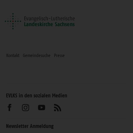
Seite
Kontakt
Gemeindesuche
Presse
EVLKS in den sozialen Medien
Besuchen
Besuchen
Besuchen
Abonnieren
Sie
Sie
Sie
Sie
Newsletter Anmeldung
uns
uns
uns
unseren