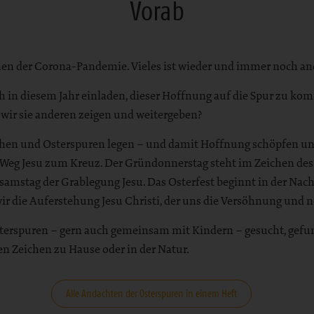
Vorab
ichen der Corona-Pandemie. Vieles ist wieder und immer noch an
ich in diesem Jahr einladen, dieser Hoffnung auf die Spur zu ko
 wir sie anderen zeigen und weitergeben?
en und Osterspuren legen – und damit Hoffnung schöpfen und Z
n Weg Jesu zum Kreuz. Der Gründonnerstag steht im Zeichen des
amstag der Grablegung Jesu. Das Osterfest beginnt in der Nac
 die Auferstehung Jesu Christi, der uns die Versöhnung und 
Osterspuren – gern auch gemeinsam mit Kindern – gesucht, gef
en Zeichen zu Hause oder in der Natur.
Alle Andachten der Osterspuren in einem Heft