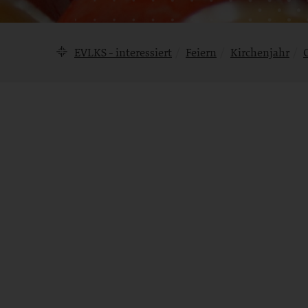
Brotkrumennavigation
EVLKS - interessiert
Feiern
Kirchenjahr