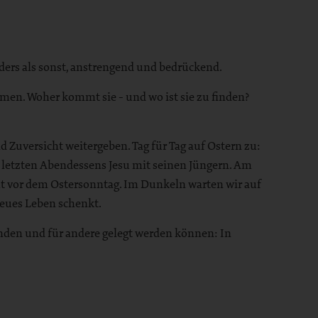
ders als sonst, anstrengend und bedrückend.
mmen. Woher kommt sie - und wo ist sie zu finden?
uversicht weitergeben. Tag für Tag auf Ostern zu:
 letzten Abendessens Jesu mit seinen Jüngern. Am
ht vor dem Ostersonntag. Im Dunkeln warten wir auf
neues Leben schenkt.
unden und für andere gelegt werden können: In