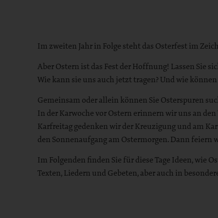
Im zweiten Jahr in Folge steht das Osterfest im Ze
Aber Ostern ist das Fest der Hoffnung! Lassen Sie s
Wie kann sie uns auch jetzt tragen? Und wie können
Gemeinsam oder allein können Sie Osterspuren such
In der Karwoche vor Ostern erinnern wir uns an de
Karfreitag gedenken wir der Kreuzigung und am Kars
den Sonnenaufgang am Ostermorgen. Dann feiern wir
Im Folgenden finden Sie für diese Tage Ideen, wie 
Texten, Liedern und Gebeten, aber auch in besonder