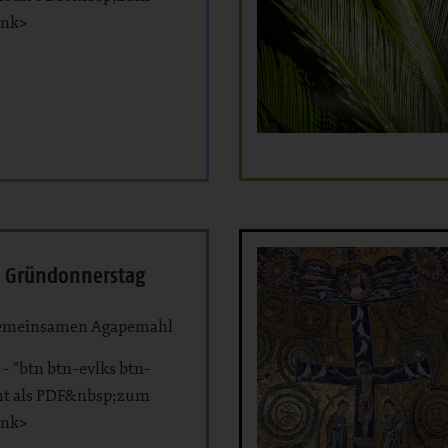
ink>
 Gründonnerstag
emeinsamen Agapemahl
 - "btn btn-evlks btn-
ht als PDF&nbsp;zum
ink>