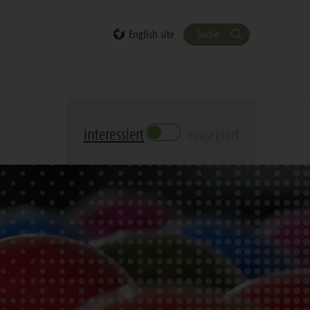
English site
Suche
interessiert
engagiert