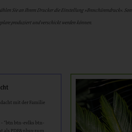
wählen Sie an Ihrem Drucker die Einstellung »Broschürendruck«. Som
mplare produziert und verschickt werden können.
cht
dacht mit der Familie
 - "btn btn-evlks btn-
ht als PDF&nbsp;zum