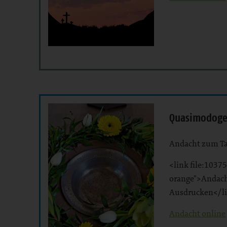
Quasimodoge
Andacht zum Ta
<link file:10375
orange">Andac
Ausdrucken</l
Andacht online