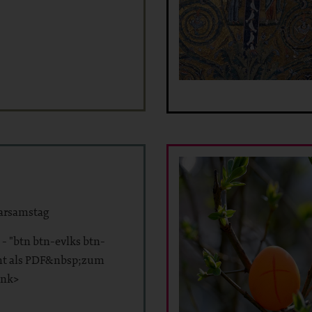
arsamstag
 - "btn btn-evlks btn-
ht als PDF&nbsp;zum
ink>