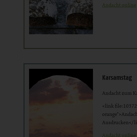
Andacht online
Karsamstag
Andacht zum K
<link file:10372
orange">Andac
Ausdrucken</l
Andacht online