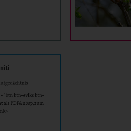
niti
ufgedächtnis
 - "btn btn-evlks btn-
ht als PDF&nbsp;zum
ink>