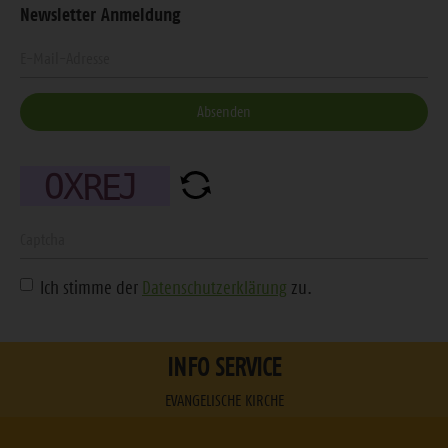
Newsletter Anmeldung
uns
uns
uns
unseren
Geben
auf
auf
auf
Feed
Sie
Facebook
Instagram
Youtube
Ihre
Absenden
E-
Mail-
Adresse
ein
Geben
Sie
Ich stimme der
Datenschutzerklärung
zu.
die
angezeigte
Zeichenfolge
INFO SERVICE
ein
EVANGELISCHE KIRCHE