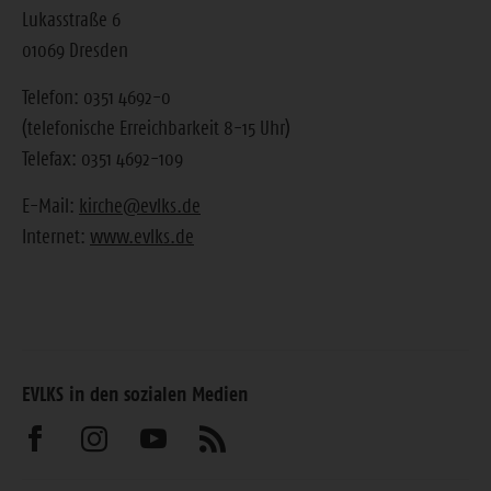
Lukasstraße 6
01069 Dresden
Telefon: 0351 4692-0
(telefonische Erreichbarkeit 8-15 Uhr)
Telefax: 0351 4692-109
E-Mail:
kirche@evlks.de
Internet:
www.evlks.de
EVLKS in den sozialen Medien
Besuchen
Besuchen
Besuchen
Abonnieren
Sie
Sie
Sie
Sie