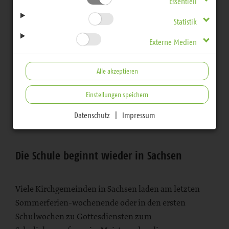
starten
Essentiell
Statistik
Externe Medien
Kirchgemeinden und Evangelische Schulen laden
Schulkinder und Familien zu Gottesdiensten zu
Alle akzeptieren
Beginn des Schuljahres ein
Einstellungen speichern
Datenschutz
|
Impressum
Bereich
Die Schule beginnt wieder in Sachsen
Viele Kirchgemeinden in Sachsen laden am letzten
Sommerferien-wochenende oder in den ersten
Schulwochen zu Gottesdiensten zum