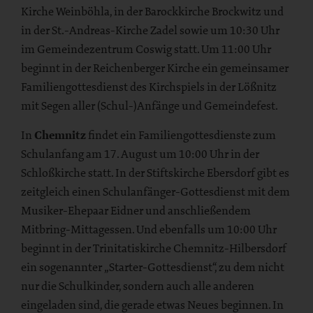
Kirche Weinböhla, in der Barockkirche Brockwitz und
in der St.-Andreas-Kirche Zadel sowie um 10:30 Uhr
im Gemeindezentrum Coswig statt. Um 11:00 Uhr
beginnt in der Reichenberger Kirche ein gemeinsamer
Familiengottesdienst des Kirchspiels in der Lößnitz
mit Segen aller (Schul-)Anfänge und Gemeindefest.
In
Chemnitz
findet ein Familiengottesdienste zum
Schulanfang am 17. August um 10:00 Uhr in der
Schloßkirche statt. In der Stiftskirche Ebersdorf gibt es
zeitgleich einen Schulanfänger-Gottesdienst mit dem
Musiker-Ehepaar Eidner und anschließendem
Mitbring-Mittagessen. Und ebenfalls um 10:00 Uhr
beginnt in der Trinitatiskirche Chemnitz-Hilbersdorf
ein sogenannter „Starter-Gottesdienst“, zu dem nicht
nur die Schulkinder, sondern auch alle anderen
eingeladen sind, die gerade etwas Neues beginnen. In