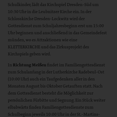
Schulkinder, lädt das Kirchspiel Dresden-Süd um
10:30 Uhr in die Leubnitzer Kirche ein. In der
Schlosskirche Dresden-Lockwitz wird der
Gottesdienst zum Schuljahresbeginn erst um 15:00
Uhr beginnen und anschließend in das Gemeindefest
münden, wo es Attraktionen wie eine
KLETTERKIRCHE und das Zirkusprojekt des
Kirchspiels geben wird.
In
Richtung Meißen
findet im Familiengottesdienst
zum Schulanfang in der Lutherkirche Radebeul-Ost
(10:00 Uhr) auch ein Taufgedenken aller in den
Monaten August bis Oktober Getauften statt. Nach
dem Gottesdienst besteht die Möglichkeit zur
persönlichen Fürbitte und Segnung. Ein Stück weiter
elbabwärts finden Familiengottesdienste zum
Schulbeginn jeweils 10:00 Uhr in der St.-Martins-