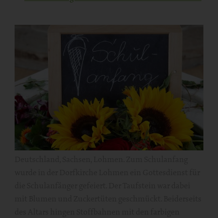
Deutschland, Sachsen, Lohmen. Zum Schulanfang
wurde in der Dorfkirche Lohmen ein Gottesdienst für
die Schulanfänger gefeiert. Der Taufstein war dabei
mit Blumen und Zuckertüten geschmückt. Beiderseits
des Altars hingen Stoffbahnen mit den farbigen