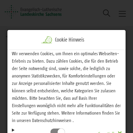
Suche
Naviga
ein/au
Brotkrumennavigation
EVLKS - interessiert
Aktuelles
Cookie Hinweis
Wir verwenden Cookies, um Ihnen ein optimales Webseiten-
Erlebnis zu bieten. Dazu zählen Cookies, die für den Betrieb
der Seite notwendig sind, sowie solche, die lediglich zu
anonymen Statistikzwecken, für Komforteinstellungen oder
Aktuelles
zur Anzeige personalisierter Inhalte genutzt werden. Sie
können selbst entscheiden, welche Kategorien Sie zulassen
Mit Gottes Segen ins
möchten. Bitte beachten Sie, dass auf Basis Ihrer
Einstellungen womöglich nicht mehr alle Funktionalitäten der
Seite zur Verfügung stehen. Weitere Informationen finden Sie
neue Schuljahr
in unseren Datenschutzhinweisen .