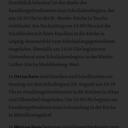
Durchblick behalten“ ist das Motto des
Familiengottesdienstes zum Schuljahresbeginn, der
um 10:30 Uhr in der St.-Moritz-Kirche in Taucha
stattfindet. Am Nachmittag um 14:00 Uhr sind die
Schulkinder mit ihren Familien in die Kirche in
Leipzig-Sommerfeld zum Schulanfangsgottesdienst
eingeladen. Ebenfalls um 14:00 Uhr beginnt ein
Gottesdienst zum Schuljahresbeginn in der Martin-
Luther-Kirche Markkleeberg-West.
In
Ostsachsen
sind Familien und Schulkindern am
Sonntag vor dem Schulbeginn (10. August) um 10:30
Uhr zu Familiengottesdiensten in die Kirchen in Eibau
und Olbersdorf eingeladen. Um 15:00 Uhr beginnt ein
Familiengottesdienst zum Schulanfang in der Kirche
in Mittelherwigsdorf.
In
Westsachsen
beginnen Familiengottesdienste zum