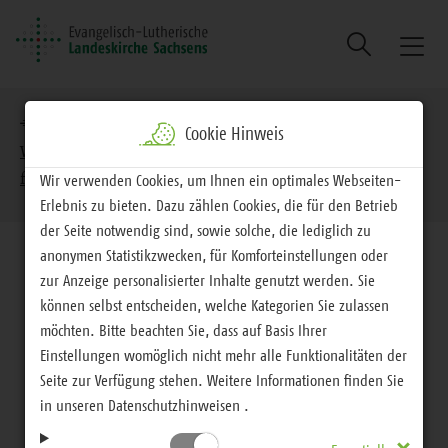
Suche
Naviga
ein/au
Brotkrumennavigation
EVLKS - interessiert
Handeln
Cookie Hinweis
Weltverantwortung
Partnerschaften
Informationen
für Teilnehmende der Partnerschaftstagung
Wir verwenden Cookies, um Ihnen ein optimales Webseiten-
Erlebnis zu bieten. Dazu zählen Cookies, die für den Betrieb
der Seite notwendig sind, sowie solche, die lediglich zu
anonymen Statistikzwecken, für Komforteinstellungen oder
zur Anzeige personalisierter Inhalte genutzt werden. Sie
können selbst entscheiden, welche Kategorien Sie zulassen
möchten. Bitte beachten Sie, dass auf Basis Ihrer
Partnerschaften
Einstellungen womöglich nicht mehr alle Funktionalitäten der
Seite zur Verfügung stehen. Weitere Informationen finden Sie
Informationen für
in unseren Datenschutzhinweisen .