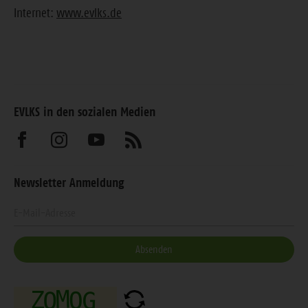
Internet:
www.evlks.de
EVLKS in den sozialen Medien
Besuchen
Besuchen
Besuchen
Abonnieren
Sie
Sie
Sie
Sie
Newsletter Anmeldung
uns
uns
uns
unseren
Geben
auf
auf
auf
Feed
Sie
Facebook
Instagram
Youtube
Ihre
Absenden
E-
Mail-
Adresse