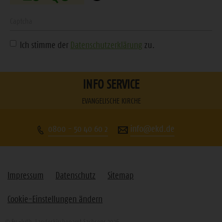
ein
Geben
Sie
Ich stimme der
Datenschutzerklärung
zu.
die
angezeigte
Zeichenfolge
INFO SERVICE
ein
EVANGELISCHE KIRCHE
0800 - 50 40 60 2
info@ekd.de
Impressum
Datenschutz
Sitemap
Cookie-Einstellungen ändern
© Ev.-luth. Landeskirchenamt Sachsens 2026