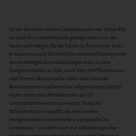
So wie die ersten beiden Dienstmonate von Tobias Bilz
im Amt des Landesbischofs geprägt waren von der
Suche nach Wegen für die Kirche in der Corona-Krise,
so fand nun auch die feierliche Amtseinführung unter
den derzeitigen Einschränkungen statt. In dem
Festgottesdienst, an dem sonst über 600 Pfarrerinnen
und Pfarrer, ökumenische Gäste und tausende
Besucherinnen und Besucher teilgenommen hätten,
waren neben den Mitwirkenden nur 15
Gottesdienstbesucher anwesend. Dank des
Mitteldeutschen Rundfunks welcher den
Festgottesdienst im Fernsehen und parallel im
Livestream – und dort auch mit Gebärdensprache –
übertrug, konnten jedoch viele tausend Christen in