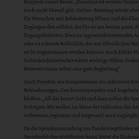
Beispiele nennt Bauer: „Zunehmend werden Online-A
noch nicht überall gibt. Online-Beratung würde abe
für Menschen mit Behinderung öffnen und die Klie
Zugängen den wählen, der für sie am besten passt. 
Zugangsbarrieren. Etwa zu tagesstrukturierenden A
oder zu schwere Rollstühle, die mit öffentlichen N
nicht angenommen werden können. Auch Erklär-Vide
Gebärdendolmetscher wären wichtige Hilfen. Zude
Betreuer:innen selbst eine gute Begleitung.“
Auch Projekte, wie beispielsweise ein inklusives K
Behinderungen, Geschwisterprojekte und Angebote i
bleiben. „All das kostet Geld und dazu sollen die
beitragen. Wir wollen im Sinne der Inklusion das A
verbessern, ergänzen und insgesamt noch zugänglic
Da die Spendensammlung aus Pandemiegründen wied
Spendenbüchse stattfinden kann, bittet die Diakon