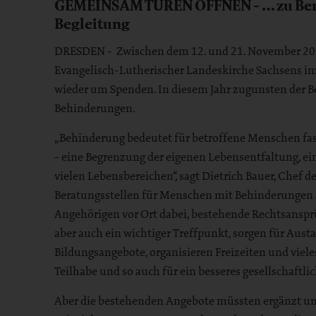
GEMEINSAM TÜREN ÖFFNEN - … zu Ber
Begleitung
DRESDEN - Zwischen dem 12. und 21. November 202
Evangelisch-Lutherischer Landeskirche Sachsens 
wieder um Spenden. In diesem Jahr zugunsten der B
Behinderungen.
„Behinderung bedeutet für betroffene Menschen fa
- eine Begrenzung der eigenen Lebensentfaltung, ei
vielen Lebensbereichen“, sagt Dietrich Bauer, Chef d
Beratungsstellen für Menschen mit Behinderungen a
Angehörigen vor Ort dabei, bestehende Rechtsansprü
aber auch ein wichtiger Treffpunkt, sorgen für Au
Bildungsangebote, organisieren Freizeiten und vieles
Teilhabe und so auch für ein besseres gesellschaftli
Aber die bestehenden Angebote müssten ergänzt un