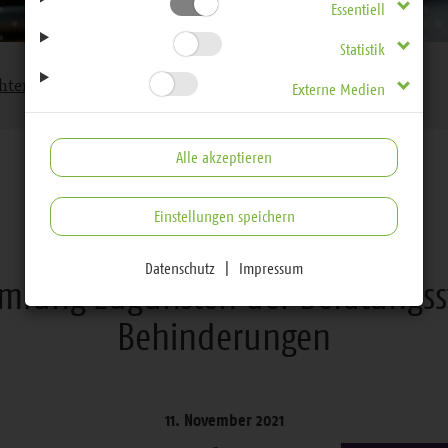
Essentiell
Statistik
chten
Externe Medien
Alle akzeptieren
Einstellungen speichern
Alle Nachrichten
Datenschutz
|
Impressum
lung zugunsten der Beratungsst
Behinderungen
11. November 2021