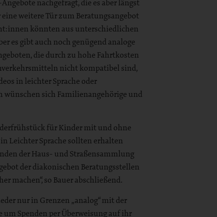
ngebote nachgefragt, die es aber längst
r eine weitere Tür zum Beratungsangebot
nt:innen könnten aus unterschiedlichen
Aber es gibt auch noch genügend analoge
ngeboten, die durch zu hohe Fahrtkosten
ahverkehrsmitteln nicht kompatibel sind,
os in leichter Sprache oder
m wünschen sich Familienangehörige und
inderfrühstück für Kinder mit und ohne
n Leichter Sprache sollten erhalten
 Spenden der Haus- und Straßensammlung
ngebot der diakonischen Beratungsstellen
her machen“, so Bauer abschließend.
er nur in Grenzen „analog“ mit der
ie um Spenden per Überweisung auf ihr